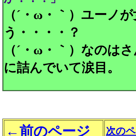
（´・ω・｀）ユーノ
う・・・・？
（´・ω・｀）なのは
に詰んでいて涙目。
←前のページ
次のペ