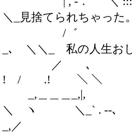
ゝ | , -''.￣￣＼
＼_見捨てられちゃった
/゛ ＼ :ヽ
_､ ＼＼_ 私の人生お
／ ､
! / .! ＼ ＼
_,＿＿＿
＼ ヽ ＼_` . ‐-､
_