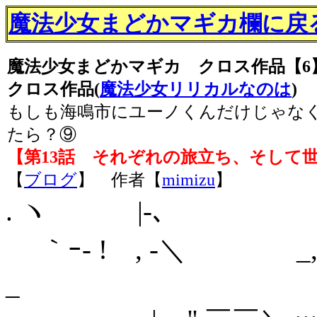
魔法少女まどかマギカ欄に戻る(
魔法少女まどかマギカ クロス作品【6
クロス作品(
魔法少女リリカルなのは
)
もしも海鳴市にユーノくんだけじゃな
たら？⑨
【
第13話 それぞれの旅立ち、そして
【
ブログ
】 作者【
mimizu
】
. ヽ |-､ !/_
｀ｰ- ! , -＼ 
_