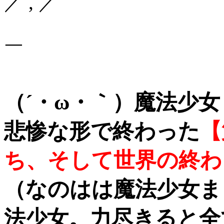
／ , ／
￣
（´・ω・｀）魔法少
悲惨な形で終わった
【
ち、そして世界の終わ
（なのはは魔法少女ま
法少女。力尽きると全