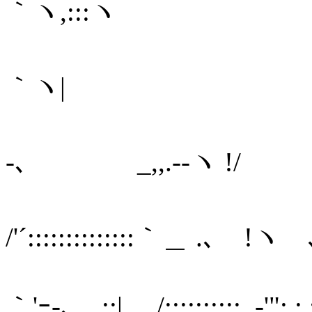
｀ヽ,:::ヽ
＼ :::::
｀ヽ| ＼
＼ ::::::
-､ _,,.-‐ヽ !/
＼_:::::::
/'´::::::::::::::｀＿ .､ !ヽ 
｀'ｰ-､ ::| ./::::::::::, ‐'"