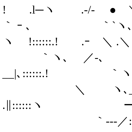
! .l─ヽ .-/- ● 
｀ ｰ 
ヽ !::::::.! .ｰ ＼ .
｀ヽ､ ／-､ ｀
__|､::::::.! ｀
＼ ヽ､_ ,
.∥::::::ヽ ー
｀‐‐-／::￣'