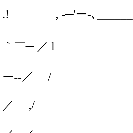
.! , -─'ー-､_____
ヽ
｀￣─ ／ l
｀ 
ー‐‐／ /
／ ,/