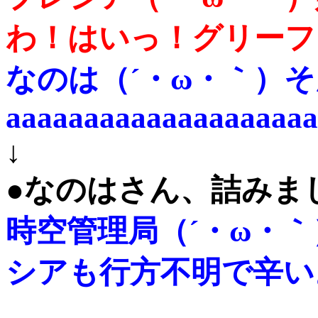
わ！はいっ！グリーフ
なのは（´・ω・｀）
aaaaaaaaaaaaaaaaaaaa
↓
●なのはさん、詰みま
時空管理局（´・ω・
シアも行方不明で辛い