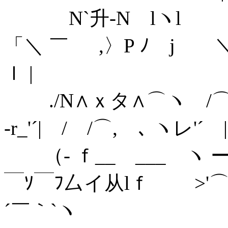
N`升‐N lヽl ｀
「＼ ￣ ,〉P ﾉ j ＼ 
ｌ |
./N∧ｘタ∧⌒ヽ /⌒ヽ
‐r_'´| / /⌒,ゝ､ ヽレ'´
（‐ ｆ__ ___ ヽ ー）
￣ｿ￣ﾌ厶イ从lｆ >'⌒ヽ.
´￣｀`ヽ