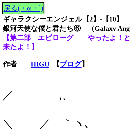
戻る(・ω・`)
ギャラクシーエンジェル【2】-【10】
銀河天使な僕と君たち⑥ （Galaxy Ang
【第二部 エピローグ やったよ！と
来たよ！】
作者
HIGU
【
ブログ
】
／ ,
＼ ／ ｀ヽ