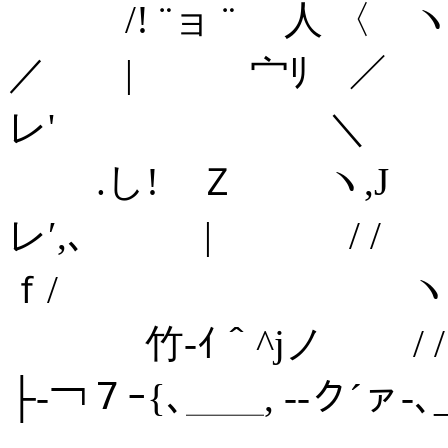
/! ¨ョ ¨ 人 〈 ヽ.
／ | 宀ﾘ ／
レ' ＼
.し! Ｚ ヽ,J 
レ′,､ | / 
ｆ/ ヽ
竹-ｲ＾^jノ / / l 
├‐￢７ｰ{､＿＿, -‐ク´ァ-､_