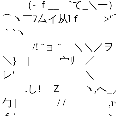
（‐ ｆ__ `て_＼一）(ｰ 
⌒ヽ￣ﾌ厶イ从lｆ >'⌒ヽ.
｀`ヽ
/! ¨ョ ¨ ＼＼／ヲﾄ-ﾍ
＼} | 宀ﾘ ／
レ' ＼
.し! Ｚ ヽ,へ_／ ! 
勹 | / / ,r