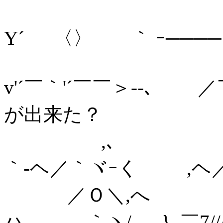
Y´ 〈〉 ｀ ｰ───
,
v'´￣｀'´￣￣＞‐-､
が出来た？
,､
｀‐ヘ／｀ヾｰく ,ヘ／ 
／Ｏ＼,へ ,. -､V
ハ 、、 ｀ヽ/ ｝￣7///‐l廾