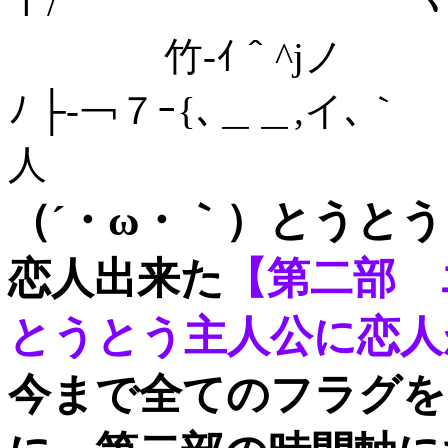
ｆ/ ヽ
竹-ｲ＾^jノ | 小､
ﾉ ├‐￢７ｰ{､＿＿,イ､｀ 
人
（´・ω・｀）とうと
恋人出来た
【第二部
とうとう主人公に恋人
今まで全てのフラグを