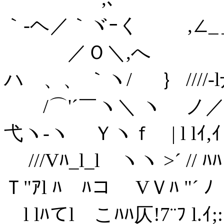
｀‐ヘ／｀ヾｰく ,∠_＿＿
／Ｏ＼,へ ,. -､V
ハ 、、 ｀ヽ/ ｝ ////‐l廾
/⌒'´￣ヽ＼ ヽ ノ／⌒ｿ⌒ヽ
弋ヽ‐ヽ Ｙヽｆ | l lｲ,ｲ・j
///Vﾊ_l_l ヽヽ >´ // ﾊﾊ
Ｔ"ｱl ﾊ ﾊコ VＶﾊ "´ ﾉ 
l lﾊてl こﾊﾊ仄!7¨ﾌ l.ｲ;