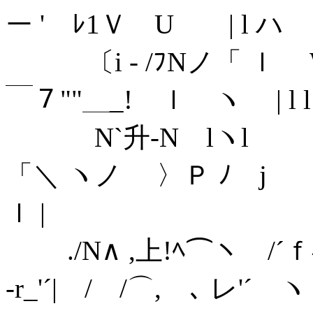
ー ' ﾚ1Ｖ U | l ハ ､
〔i - /ﾌNノ「 ｌ 
￣７""＿_! ｌ ヽ | l l
N`升‐N lヽl ｀
「＼ ヽノ 〉Ｐ ﾉ j ＼|
ｌ |
./N∧ ,上!ﾍ⌒ヽ /´ｆ
‐r_'´| / /⌒,ゝ､ レ'´ 