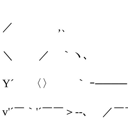
／ ,
＼ ／ ｀ヽ
Y´ 〈〉 ｀ ｰ───
,
v'´￣｀'´￣￣＞‐-､ 
,､