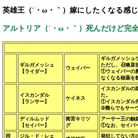
英雄王
（´・ω・｀）嫁にしたくなる感
アルトリア（´・ω・｀）死んだけど完全
ギルガメッシュ
ギルガメッシュ
ただし、召喚直
ウェイバー
【ライダー】
①ウェイバーの
なくなる秘薬を
イスカンダルの
イスカンダル
た。
ケイネス
【ランサー】
①イスカンダル
②幾らでもサー
ディルムッド
衛宮キリツ
アーサー王の触
【セイバー】
グ
①なお、セイバ
同
ジル・ド・レェ
発狂してない方