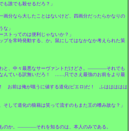
でも誰でも殺せるだろ？」
一画分なら大したことはないけど、四画分だったらかなりの
うな」
ーストってのは便利じゃないか？」
ップを常時発動する、か。鼠にしてはなかなか考えられた策
わと、中々最悪なサーヴァントだけどさ。――――それでも
なんている訳無いだろ！ ……只でさえ最強のお前をより最
ト！ お前は俺が嗤うに値する道化(ピエロ)だ！ ふははははは
。そして道化の狼藉は笑って流すのもまた王の嗜み故な？」
ものか。――――それを知るのは、本人のみである。