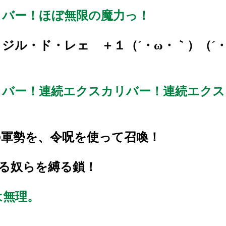
リバー！ほぼ無限の魔力っ！
ル・ド・レェ ＋１（´・ω・｀）（´・
リバー！連続エクスカリバー！連続エク
の軍勢を、令呪を使って召喚！
ある奴らを縛る鎖！
は無理。