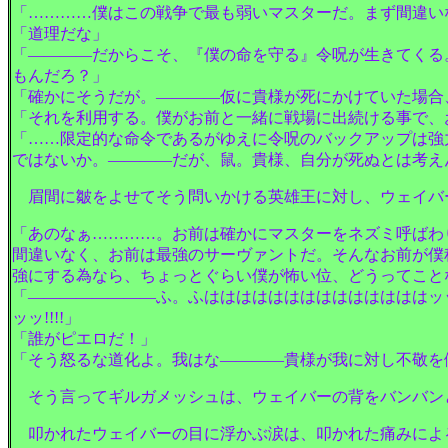
「…………僕はこの戦争で最も弱いマスターだ。まず間違い
「道理だな」
「――――だからこそ、『僕の命を守る』令呪が生きてくる
もんだろ？」
「確かにそうだが。――――仮に貴様が死にかけていた場合
「それを利用する。僕がお前と一緒に戦場に出続ける事で、
「……限定的な命令であるがゆえに令呪のバックアップは強
ではないか。――――だが、鼠。貴様、自分が死ぬとは考え
眉間に皺をよせてそう問いかける英雄王に対し、ウェイバ
「あのなぁ…………。お前は確かにマスターをネズミ呼ばわ
間違いなく、お前は最強のサーヴァントだ。そんなお前が僕
強にする為なら、ちょっとぐらい僕が怖い位、どうってこと
「――――――――ふ。ふははははははははははははははッッッ
ッッ!!!!」
「誰がピエロだ！」
「そう怒るな道化よ。我はな――――貴様が我に対し不敬を
そう言ってギルガメッシュは、ウェイバーの背をバンバン
叩かれたウェイバーの目に浮かぶ涙は、叩かれた痛みによ