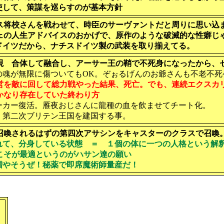
使して、策謀を巡らすのが基本方針
ス将校さんを戦わせて、時臣のサーヴァントだと周りに思い込
ェの人生アドバイスのおかげで、原作のような破滅的な性癖じ
ドイツだから、ナチスドイツ製の武装を取り揃えてる。
硯 合体して融合し、アーサー王の鞘で不死身になったから、
の魂が無限に傷ついてもOK。ぞぉるげんのお爺さんも不老不死
営を敵に回して総力戦やった結果、死亡。でも、連続エクスカ
かなり存在していた終わり方
ーカー復活。雁夜おじさんに龍種の血を飲ませてチート化。
、第二次ブリテン王国を建国する事。
召喚されるはずの第四次アサシンをキャスターのクラスで召喚
れて、分身している状態 ＝ １個の体に一つの人格という解
こそが最適というのがハサン達の願い
増やそうぜ！秘薬で即席魔術師量産だ！