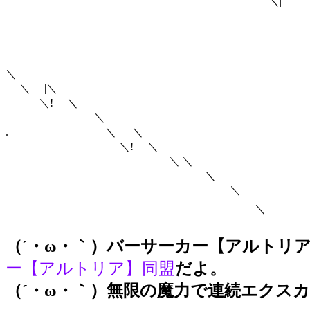
＼| Ｖ{ ＼ { / 彡
Ｖ{ （,ｨ光:､
＼ ｰ=彡ﾐﾄ､ﾐﾐゝ
＼ '⌒刋tｫﾐfｫ≧=
Ｖ{ （/込 ｔｭ.
＼ Ｖ{ ｛ ｀¨¨¨
＼ |＼ Ｖ{ ｀Y _,
＼! ＼ Ｖ{ `ｰｧ
＼ ＼／ }≧zｽ´ |
. ＼ |＼ Ｖ{ ／
＼! ＼ | ＼＿
＼|＼ Ｖ{ 
＼ {/ l|
＼ |/|
＼ |/
（´・ω・｀）バーサーカー【アルトリ
ー【アルトリア】同盟
だよ。
（´・ω・｀）無限の魔力で連続エクス