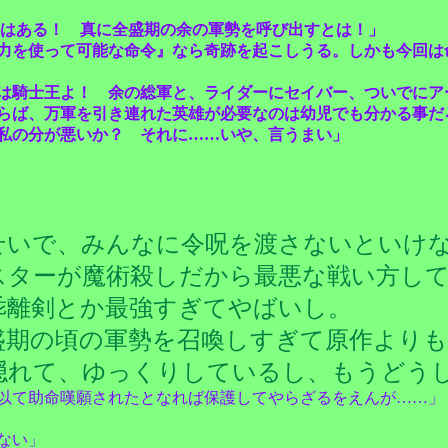
はある！ 真に全盛期の余の軍勢を呼び出すとは！」
力を使って可能な命令』なら奇跡を起こしうる。しかも今回は
は騎士王よ！ 余の総軍と、ライダーにセイバー、ついでにア
らば、万軍を引き連れた英雄が必要なのは幼児でも分かる事だ
私の分が悪いか？ それに……いや、言うまい」
せいで、みんなに令呪を渡さないといけ
スターが魔術殺しだから最悪な戦い方し
乖離剣とか最強すぎてやばいし。
盛期の頃の軍勢を召喚しすぎて原作より
隠れて、ゆっくりしているし、もうどう
以て助命嘆願されたとなれば保護してやらざるをえんが……」
ない」