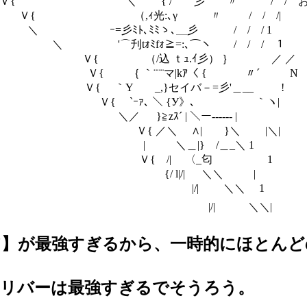
 〃 / / おらワクワクし
γ 〃 / / /|
､＿彡 / / / 1
:､⌒ヽ / / / １
ｲ彡） ｝ ／ ／ 
マ|kｱ〈 { 〃´ N
}セイバ－=彡'＿__ !
､ ＼ {У》､ ｀ヽ|
 ＼ー------ |
＼ ∧| }＼ |＼|
|} /＿_＼ 1
/| 〈_匂 1
/| ＼＼ |
 ＼＼ 1
| ＼＼|
ア】が最強すぎるから、一時的にほとん
カリバーは最強すぎるでそうろう。