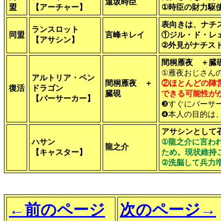
遠坂時臣
盟
【アーチャー】
①時臣の財力駆
表向きは、ナチ
ランスロット
同盟
言峰キレイ
①ジル・ド・レ
【アサシン】
②外見がナチス
間桐雁夜 ＋臓
①雁夜おじさん
アルトリア・ペン
間桐雁夜 ＋
②ほとんどの陣
復活
ドラゴン
臓硯
できる可能性が
【バーサーカー】
❸すぐにバーサ
❹本人の目的は
アサシンとして
ハサン
①龍之介に言わ
龍之介
【キャスター】
ため。現状維持
②洗脳して兵力
←前のページ
次のページ→