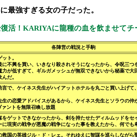
じに最強すぎる女の子だった。
復活！KARIYAに龍種の血を飲ませてチ
各陣営の戦況と手駒
ゲット。
後に不興を買い、いきなり殺されそうになったから、令呪三つ
魔力が低すぎて、ギルガメッシュが無双できないから秘薬で大
飲んだ。
助言で、ケイネス先生がハイアットホテルを丸ごと買い上げて
先生の恋愛アドバイスがあるから、ケイネス先生とソラウの仲
ヴァントを無限召喚し放題
媒をゲットできなかったから、剣を持たせたディルムッドをセ
ーに現実の戦争が悪魔の戦争になった事を教えたから、何で
の救国の英雄ジル・ド・レェ。それゆえに智謀を巡らしなが