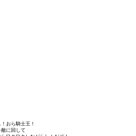
士王！
回して