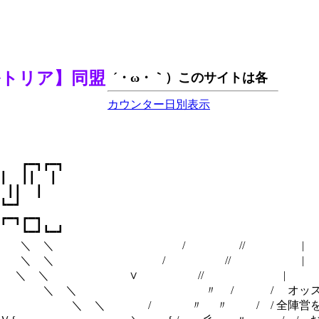
ルトリア】同盟
カウンター日別表示
 ┏━┓┏━┓
┃ ┃┃ ┃
 ┃┃ ┃
┗━┛
━┓┏━┓
 ┗━┛┗━┛
/ // |
/ // |
 ∨ // |
 / / オッス！おら騎
〃 〃 / / 全陣営を敵に