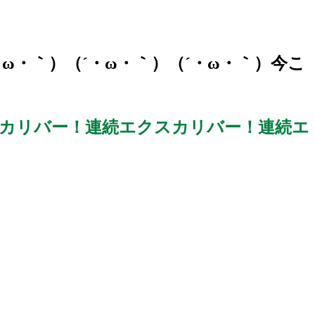
ω・｀）（´・ω・｀）（´・ω・｀）今こ
スカリバー！連続エクスカリバー！
連続エ