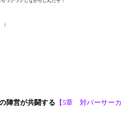
ながらしんだぞ！
|
どの陣営が共闘する
【5章 対バーサーカ