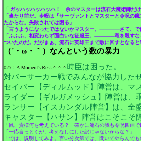
「
ガッハッハッハッハ！ 余のマスターは流石大魔術師だけ
「当たり前だ。令呪は『サーヴァントとマスターと令呪の魔
たからな。失敗されては困る」
「言うようになったではないかマスター。――――さて、で
「ふふふ、相変わらず面白いな征服王。――――竜を殺すな
ついたのだ。だがまぁ、流石に英雄王まで敵に回すとなると
（´・ω・｀）なんという数の暴力
時臣は困った。
025：A Moment's Rest.＾＾＾
対バーサーカー戦でみんなが協力した
セイバー【ディルムッド】陣営は、マ
ライダー【ギルガメッシュ】陣営は、
ランサー【イスカンダル陣営】は、全
キャスター【ハサン】陣営はこそこそ
「
鼠、貴様何を考えている？ 確かに流石の我も令呪四画で
「一応言っとくが、考えなしにした訳じゃないからな？」
「では、説明してみよ。言い分次第では、聞いてやらんでも