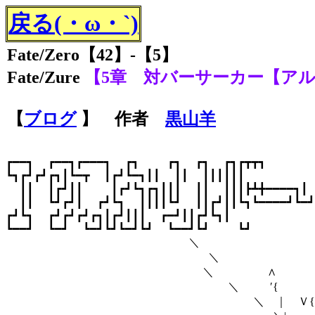
戻る(・ω・`)
Fate/Zero【42】-【5】
Fate/Zure
【5章 対バーサーカー【ア
【
ブログ
】 作者
黒山羊
┏━━┓ ┏━━┓┏━━━┓ ┏┓ ┏┓ ┏┓ ┏┓┏┳┳┓
┗┓┏┛┏┛┏┓┃┗━┳ ┃┏┛┗━┓┃┃ ┃┃ ┃┃┃┃┃┃ 
┃┃ ┃┏┛┃┃ ┃┏┛┗┓┏┓┃┃┃ ┃┃ ┃┃┃┣┻╋━━━━┓┃
┃┃ ┗┛┏┛┃ ┏┛┗┓ ┃┃┃┃┗┛ ┃┃┏┛┃┃┗┓┗━━━━┛┗━┛
┏┛┗┓ ┏┛┏┛┏┛┏┓┃┏┛┃┃┃ ┏━┛┃┃┏┛┗┓┃ ┏
┗━━┛ ┗━┛ ┗━┛┗┛┗━┛┗┛ ┗━━┛┗┛ ┗┛
＼ ＼ ＼ 
＼ ＼ ＼ 
＼ ∧ ＼ ＼
＼ ′{ ＼ ＼ 〃
＼ ｜ Ｖ{ ＼ ＼ / 