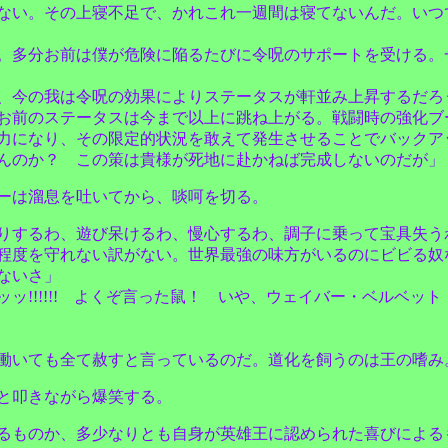
ない。その上寝不足で、かれこれ一週間は寝てないんだ。いつ
。多分お前は僕が危険に陥るたびに令呪のサポートを受ける。
、今の我は令呪の効果によりステータスが軒並み上昇するだろ
お前のステータスは今まで以上に跳ね上がる。戦闘時の強化ブ
力になり、その限定的状況を敢えて発生させることでバックア
んのか？ この策は貴様が死地に赴かねば完成しないのだが」
ーは溜息を吐いてから、啖呵を切る。
りするわ、遊び呆けるわ、慢心するわ、調子に乗って宝具失う
程度を守れない訳がない。世界最強の味方がいるのにビビる奴
ないさ」
!!!!!! よくぞ言った鼠！ いや、ウェイバー・ベルベッ
働いても全て赦すと言っているのだ。道化を飼うのは王の嗜み
と叩きながら爆笑する。
るものか、多少なりとも自身が英雄王に認められた喜びによる