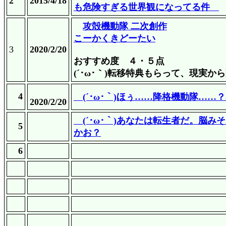
2
2015/4/18
も危険すぎる世界観になってる件
攻殻機動隊 二次創作
こーかくきどーたい
3
2020/2/20
おすすめ度 ４・５点
(´･ω･｀)転移特典もらって、現実
4
(´･ω･｀)ほぅ……降格機動隊……
2020/2/20
(´･ω･｀)あなたは転生者だ。脳
5
かお？
6