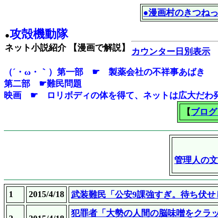
●漫画村のきつね
攻殻機動隊
●
ネット小説紹介 【漫画で解説】
カウンター日別表示
（´・ω・｀）第一部 ☛ 製薬会社の不祥事あばき
第二部 ☛難民問題
映画 ☛ ロリボディの体を得て、ネットは広大だわ
【
ブログ
管理人の文
1
2015/4/18
武装難民「公安9課強すぎ。待ち伏せ
犯罪者「大勢の人間の脳味噌をクラ