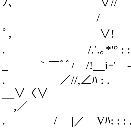
ﾉ、 ∨// ヽ|///{
/ _jI斗
ﾟ， ∨! ∨/∧
. /.′.｡*'° : :
_ ｀￣ﾞﾞ/ /!__iｰ
. ／//,∠ﾊ : .
__∨〈∨ ,￣^ﾞ
,／
. / |／ Vﾊ: : : .／:i:i: