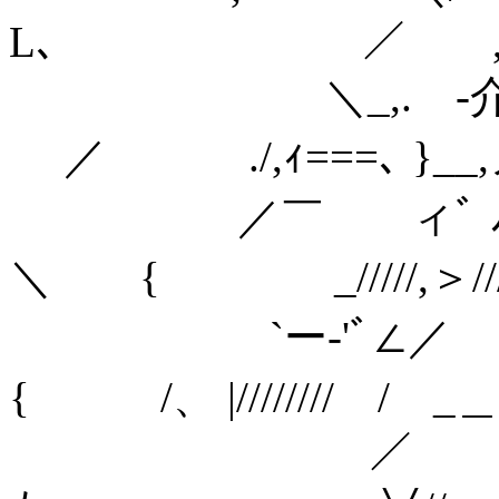
L､ ／ ,ｨ=≒=
＼_,. ‐介'
／ ./,ｨ===
／￣ ィﾞ 
＼ { _/////,
`ー‐'ﾞ
{ /、 |//////// / _
／