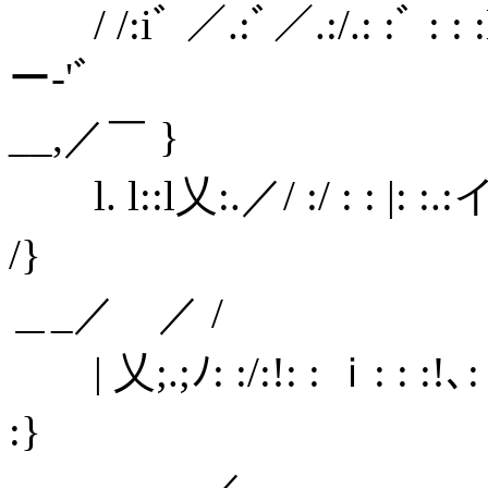
/ /:iﾞ ／.:ﾞ／.:/.: :ﾞ : : :l : 
ー‐'ﾞ
__,／￣ }
l. l::l乂:.／/ :/ : : |: :.:イ
/} r
＿_／ ／ /
| 乂;.;ﾉ: :/:!: : ｉ: : :!､:
:} 〈