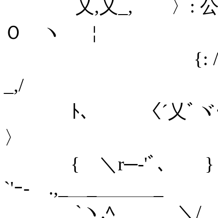
乂,乂_, 〉: 公
Ｏ ヽ ￤ ,..ｲ
{: / 个=
_,/ し′ /
ﾄ､ 〈´乂ﾞヾー-
〉 |/ミ
{ ＼r─‐'ﾞ､ } 
`'ｰ- .,_＿_＿＿＿_
`ヽ,ﾍ ＼/ . ._