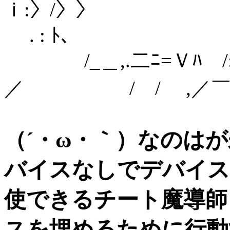
ｉ:〉/〉〉 
. : ﾄ､
/_＿,.二ﾆ=Ｖﾊ /:i:
／ / / ,／￣￣ .
（´・ω・｀）
なのはが
バイスなしでデバイス
使できるチート魔導師
スを埋めるために行動