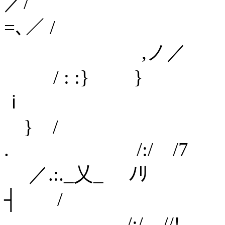
／/
=､／ /
,ノ／
/ : :} }
ｉ ,
} /
. /:/
／.:._乂_ ﾉ
┤ /
/:/ //! 