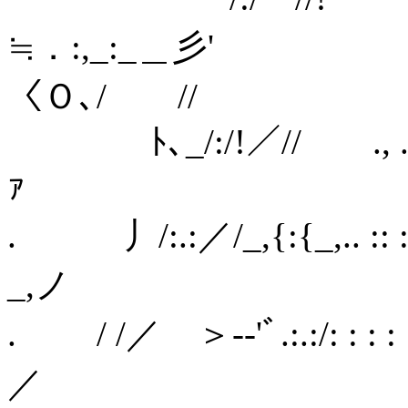
≒．:,_:_＿
〈Ｏ､/ //
ﾄ､_/:/!／// ., . ‐─‐--
ｧ / 仏イ{I
. 丿/:.:／/_,{:{_,.. :: : : 
_,ノ i {i
. / /／ ＞‐‐'ﾞ.:.:/: : : 
／ { 