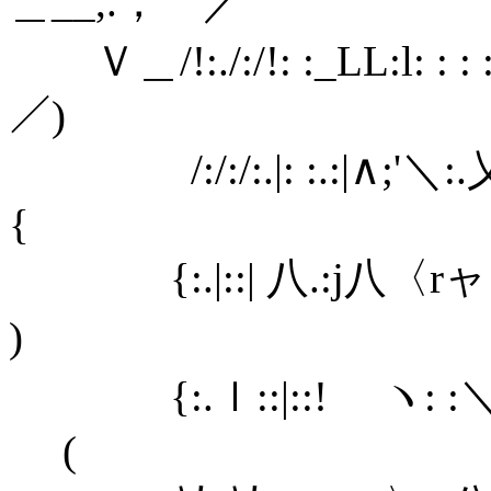
＿__,.， ／
Ｖ＿/!:./:/!: :_LL:l: : : 
／) `ｰ'ﾞ ,
/:/:/:.|: :.:|∧;'＼:.乂
{ /,/
{:.|::| 八.:j八〈
) /,/ 
{:.ｌ::|::! ヽ
( /,/ 