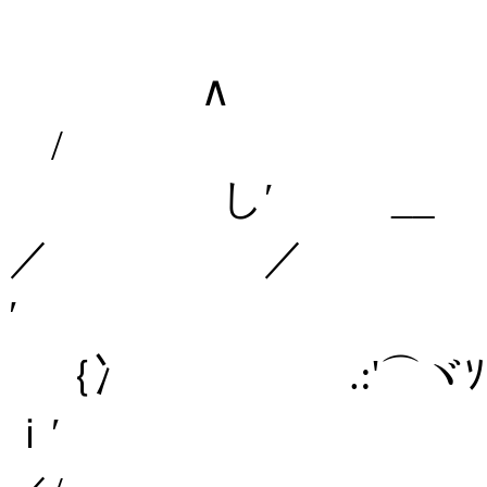
∧
/ 
し′ _
／
′ 
｛冫 .:
ｉ′